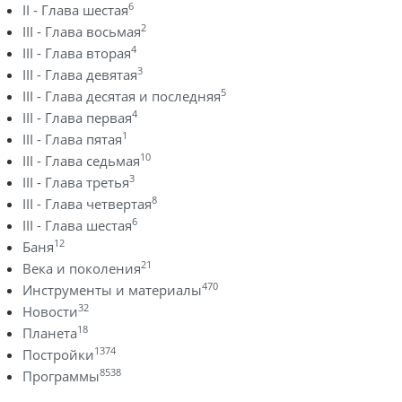
6
II - Глава шестая
2
III - Глава восьмая
4
III - Глава вторая
3
III - Глава девятая
5
III - Глава десятая и последняя
4
III - Глава первая
1
III - Глава пятая
10
III - Глава седьмая
3
III - Глава третья
8
III - Глава четвертая
6
III - Глава шестая
12
Баня
21
Века и поколения
470
Инструменты и материалы
32
Новости
18
Планета
1374
Постройки
8538
Программы