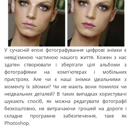
У сучасній епохі фотографування цифрові знімки є
невід'ємною частиною нашого життя. Кожен з нас
здатен створювати і зберігати цілі альбоми з
фотографіями на комп'ютерах і мобільних
пристроях. Але чи є наші знімки ідеальними з
моменту їх зйомки? Чи не мають вони помилок чи
неідеальних деталей? В таких випадках користувачі
шукають спосіб, як можна редагувати фотографії
безкоштовно, не витрачаючи грошей на дороге і
складне програмне забезпечення, таке як
Photoshop.