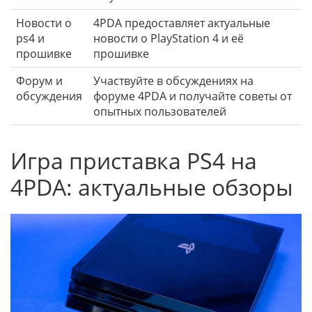
Новости о
4PDA предоставляет актуальные
ps4 и
новости о PlayStation 4 и её
прошивке
прошивке
Форум и
Участвуйте в обсуждениях на
обсуждения
форуме 4PDA и получайте советы от
опытных пользователей
Игра приставка PS4 на
4PDA: актуальные обзоры