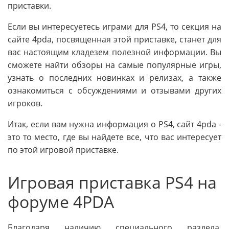
приставки.
Если вы интересуетесь играми для PS4, то секция на
сайте 4pda, посвященная этой приставке, станет для
вас настоящим кладезем полезной информации. Вы
сможете найти обзоры на самые популярные игры,
узнать о последних новинках и релизах, а также
ознакомиться с обсуждениями и отзывами других
игроков.
Итак, если вам нужна информация о PS4, сайт 4pda -
это то место, где вы найдете все, что вас интересует
по этой игровой приставке.
Игровая приставка PS4 на
форуме 4PDA
Благодаря наличию специального раздела,