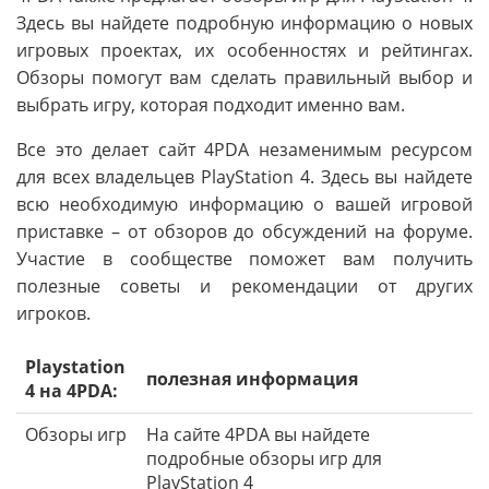
Здесь вы найдете подробную информацию о новых
игровых проектах, их особенностях и рейтингах.
Обзоры помогут вам сделать правильный выбор и
выбрать игру, которая подходит именно вам.
Все это делает сайт 4PDA незаменимым ресурсом
для всех владельцев PlayStation 4. Здесь вы найдете
всю необходимую информацию о вашей игровой
приставке – от обзоров до обсуждений на форуме.
Участие в сообществе поможет вам получить
полезные советы и рекомендации от других
игроков.
Playstation
полезная информация
4 на 4PDA:
Обзоры игр
На сайте 4PDA вы найдете
подробные обзоры игр для
PlayStation 4