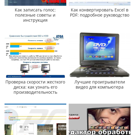
Как записать голос:
Как конвертировать Excel в
полезные советы и
PDF: подробное руководство
инструкция
Проверка скорости жесткого
Лучшие проигрыватели
диска: как узнать его
видео для компьютера
производительность