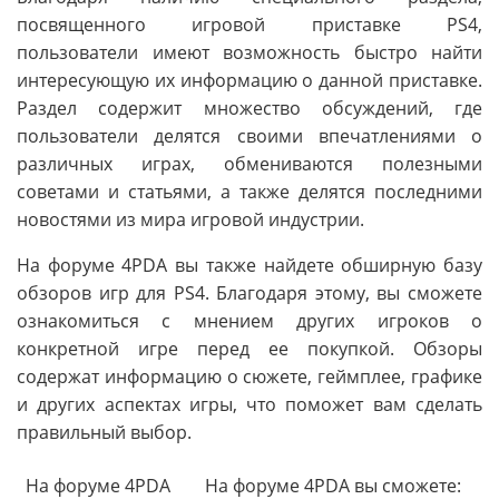
посвященного игровой приставке PS4,
пользователи имеют возможность быстро найти
интересующую их информацию о данной приставке.
Раздел содержит множество обсуждений, где
пользователи делятся своими впечатлениями о
различных играх, обмениваются полезными
советами и статьями, а также делятся последними
новостями из мира игровой индустрии.
На форуме 4PDA вы также найдете обширную базу
обзоров игр для PS4. Благодаря этому, вы сможете
ознакомиться с мнением других игроков о
конкретной игре перед ее покупкой. Обзоры
содержат информацию о сюжете, геймплее, графике
и других аспектах игры, что поможет вам сделать
правильный выбор.
На форуме 4PDA
На форуме 4PDA вы сможете: