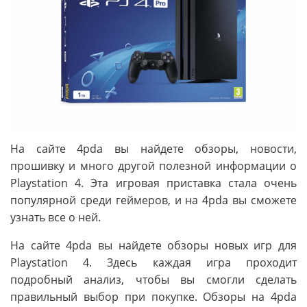
На сайте 4pda вы найдете обзоры, новости,
прошивку и много другой полезной информации о
Playstation 4. Эта игровая приставка стала очень
популярной среди геймеров, и на 4pda вы сможете
узнать все о ней.
На сайте 4pda вы найдете обзоры новых игр для
Playstation 4. Здесь каждая игра проходит
подробный анализ, чтобы вы смогли сделать
правильный выбор при покупке. Обзоры на 4pda