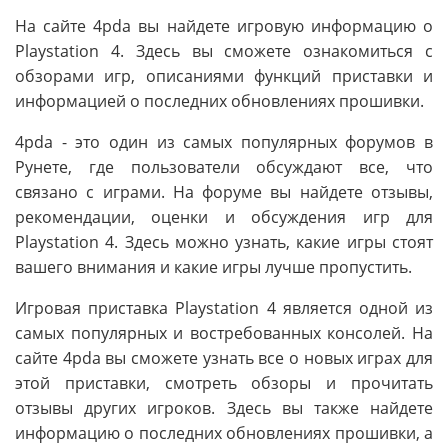
На сайте 4pda вы найдете игровую информацию о
Playstation 4. Здесь вы сможете ознакомиться с
обзорами игр, описаниями функций приставки и
информацией о последних обновлениях прошивки.
4pda - это один из самых популярных форумов в
Рунете, где пользователи обсуждают все, что
связано с играми. На форуме вы найдете отзывы,
рекомендации, оценки и обсуждения игр для
Playstation 4. Здесь можно узнать, какие игры стоят
вашего внимания и какие игры лучше пропустить.
Игровая приставка Playstation 4 является одной из
самых популярных и востребованных консолей. На
сайте 4pda вы сможете узнать все о новых играх для
этой приставки, смотреть обзоры и прочитать
отзывы других игроков. Здесь вы также найдете
информацию о последних обновлениях прошивки, а