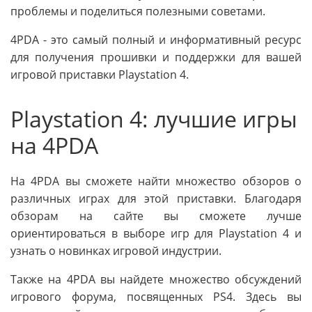
проблемы и поделиться полезными советами.
4PDA - это самый полный и информативный ресурс
для получения прошивки и поддержки для вашей
игровой приставки Playstation 4.
Playstation 4: лучшие игры
на 4PDA
На 4PDA вы сможете найти множество обзоров о
различных играх для этой приставки. Благодаря
обзорам на сайте вы сможете лучше
ориентироваться в выборе игр для Playstation 4 и
узнать о новинках игровой индустрии.
Также на 4PDA вы найдете множество обсуждений
игрового форума, посвященных PS4. Здесь вы