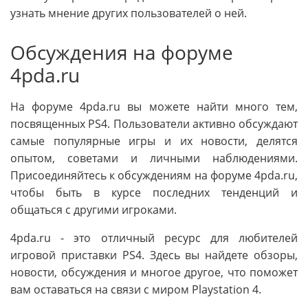
узнать мнение других пользователей о ней.
Обсуждения на форуме
4pda.ru
На форуме 4pda.ru вы можете найти много тем,
посвященных PS4. Пользователи активно обсуждают
самые популярные игры и их новости, делятся
опытом, советами и личными наблюдениями.
Присоединяйтесь к обсуждениям на форуме 4pda.ru,
чтобы быть в курсе последних тенденций и
общаться с другими игроками.
4pda.ru - это отличный ресурс для любителей
игровой приставки PS4. Здесь вы найдете обзоры,
новости, обсуждения и многое другое, что поможет
вам оставаться на связи с миром Playstation 4.