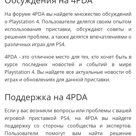
На форуме 4PDA вы найдете множество обсуждений
о Playstation 4. Пользователи делятся своим опытом
использования приставки, обсуждают советы и
решения проблем, а также делятся впечатлениями о
различных играх для PS4.
4PDA - это отличное место для тех, кто хочет быть в
курсе последних новостей и событий в мире
Playstation 4. Вы найдете все актуальные новости об
играх и обновлениях для данной приставки.
Поддержка на 4PDA
Если у вас возникли вопросы или проблемы с вашей
игровой приставкой PS4, на 4PDA вы найдете
поддержку со стороны сообщества и экспертов.
Пользователи помогут вам найти решение