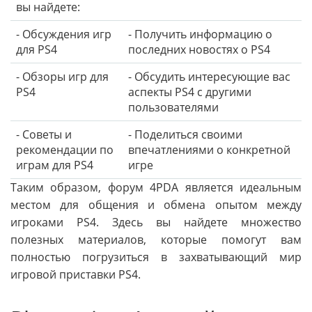
вы найдете:
- Обсуждения игр
- Получить информацию о
для PS4
последних новостях о PS4
- Обзоры игр для
- Обсудить интересующие вас
PS4
аспекты PS4 с другими
пользователями
- Советы и
- Поделиться своими
рекомендации по
впечатлениями о конкретной
играм для PS4
игре
Таким образом, форум 4PDA является идеальным
местом для общения и обмена опытом между
игроками PS4. Здесь вы найдете множество
полезных материалов, которые помогут вам
полностью погрузиться в захватывающий мир
игровой приставки PS4.