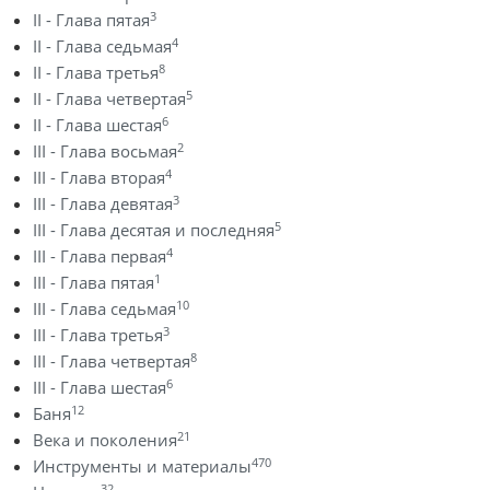
3
II - Глава пятая
4
II - Глава седьмая
8
II - Глава третья
5
II - Глава четвертая
6
II - Глава шестая
2
III - Глава восьмая
4
III - Глава вторая
3
III - Глава девятая
5
III - Глава десятая и последняя
4
III - Глава первая
1
III - Глава пятая
10
III - Глава седьмая
3
III - Глава третья
8
III - Глава четвертая
6
III - Глава шестая
12
Баня
21
Века и поколения
470
Инструменты и материалы
32