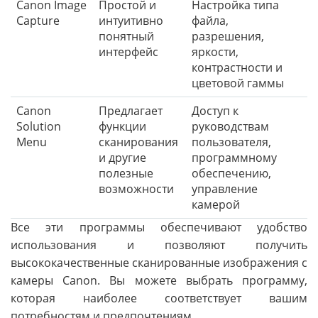
Canon Image
Простой и
Настройка типа
Capture
интуитивно
файла,
понятный
разрешения,
интерфейс
яркости,
контрастности и
цветовой гаммы
Canon
Предлагает
Доступ к
Solution
функции
руководствам
Menu
сканирования
пользователя,
и другие
программному
полезные
обеспечению,
возможности
управление
камерой
Все эти программы обеспечивают удобство
использования и позволяют получить
высококачественные сканированные изображения с
камеры Canon. Вы можете выбрать программу,
которая наиболее соответствует вашим
потребностям и предпочтениям.