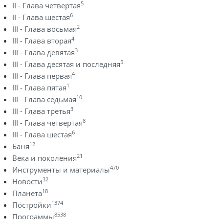
5
II - Глава четвертая
6
II - Глава шестая
2
III - Глава восьмая
4
III - Глава вторая
3
III - Глава девятая
5
III - Глава десятая и последняя
4
III - Глава первая
1
III - Глава пятая
10
III - Глава седьмая
3
III - Глава третья
8
III - Глава четвертая
6
III - Глава шестая
12
Баня
21
Века и поколения
470
Инструменты и материалы
32
Новости
18
Планета
1374
Постройки
8538
Программы