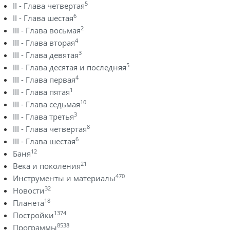
5
II - Глава четвертая
6
II - Глава шестая
2
III - Глава восьмая
4
III - Глава вторая
3
III - Глава девятая
5
III - Глава десятая и последняя
4
III - Глава первая
1
III - Глава пятая
10
III - Глава седьмая
3
III - Глава третья
8
III - Глава четвертая
6
III - Глава шестая
12
Баня
21
Века и поколения
470
Инструменты и материалы
32
Новости
18
Планета
1374
Постройки
8538
Программы