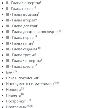
5
II - Глава четвертая
6
II - Глава шестая
2
III - Глава восьмая
4
III - Глава вторая
3
III - Глава девятая
5
III - Глава десятая и последняя
4
III - Глава первая
1
III - Глава пятая
10
III - Глава седьмая
3
III - Глава третья
8
III - Глава четвертая
6
III - Глава шестая
12
Баня
21
Века и поколения
470
Инструменты и материалы
32
Новости
18
Планета
1374
Постройки
8538
Программы