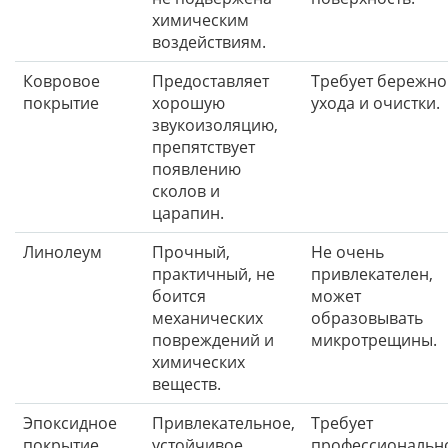
химическим
воздействиям.
Ковровое
Предоставляет
Требует бережно
покрытие
хорошую
ухода и очистки.
звукоизоляцию,
препятствует
появлению
сколов и
царапин.
Линолеум
Прочный,
Не очень
практичный, не
привлекателен,
боится
может
механических
образовывать
повреждений и
микротрещины.
химических
веществ.
Эпоксидное
Привлекательное,
Требует
покрытие
устойчивое,
профессиональн