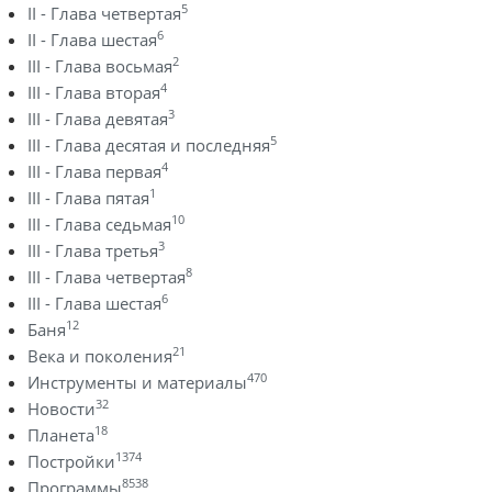
5
II - Глава четвертая
6
II - Глава шестая
2
III - Глава восьмая
4
III - Глава вторая
3
III - Глава девятая
5
III - Глава десятая и последняя
4
III - Глава первая
1
III - Глава пятая
10
III - Глава седьмая
3
III - Глава третья
8
III - Глава четвертая
6
III - Глава шестая
12
Баня
21
Века и поколения
470
Инструменты и материалы
32
Новости
18
Планета
1374
Постройки
8538
Программы