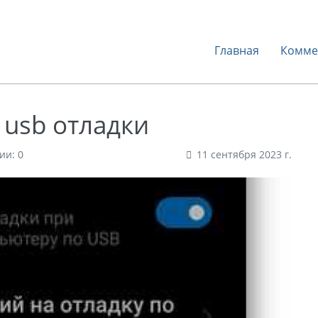
Главная
Комме
 usb отладки
ии: 0
11 сентября 2023 г.