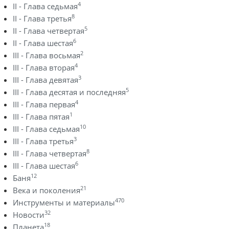
4
II - Глава седьмая
8
II - Глава третья
5
II - Глава четвертая
6
II - Глава шестая
2
III - Глава восьмая
4
III - Глава вторая
3
III - Глава девятая
5
III - Глава десятая и последняя
4
III - Глава первая
1
III - Глава пятая
10
III - Глава седьмая
3
III - Глава третья
8
III - Глава четвертая
6
III - Глава шестая
12
Баня
21
Века и поколения
470
Инструменты и материалы
32
Новости
18
Планета