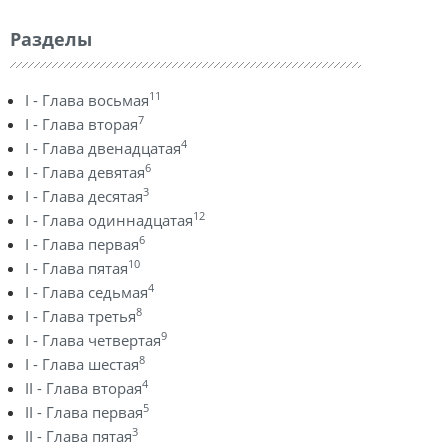
Разделы
11
I - Глава восьмая
7
I - Глава вторая
4
I - Глава двенадцатая
6
I - Глава девятая
3
I - Глава десятая
12
I - Глава одиннадцатая
6
I - Глава первая
10
I - Глава пятая
4
I - Глава седьмая
8
I - Глава третья
9
I - Глава четвертая
8
I - Глава шестая
4
II - Глава вторая
5
II - Глава первая
3
II - Глава пятая