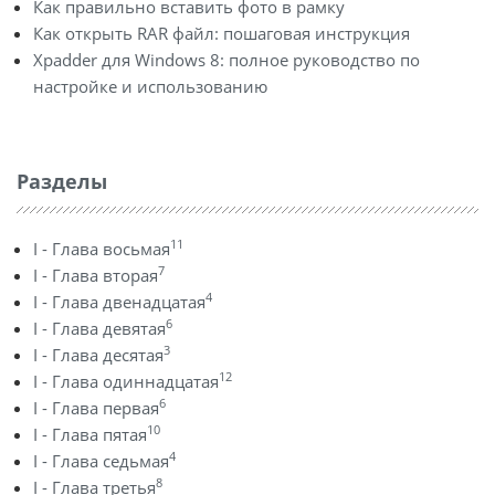
Как правильно вставить фото в рамку
Как открыть RAR файл: пошаговая инструкция
Xpadder для Windows 8: полное руководство по
настройке и использованию
Разделы
11
I - Глава восьмая
7
I - Глава вторая
4
I - Глава двенадцатая
6
I - Глава девятая
3
I - Глава десятая
12
I - Глава одиннадцатая
6
I - Глава первая
10
I - Глава пятая
4
I - Глава седьмая
8
I - Глава третья