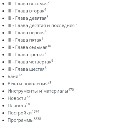
2
III - Глава восьмая
4
III - Глава вторая
3
III - Глава девятая
5
III - Глава десятая и последняя
4
III - Глава первая
1
III - Глава пятая
10
III - Глава седьмая
3
III - Глава третья
8
III - Глава четвертая
6
III - Глава шестая
12
Баня
21
Века и поколения
470
Инструменты и материалы
32
Новости
18
Планета
1374
Постройки
8538
Программы