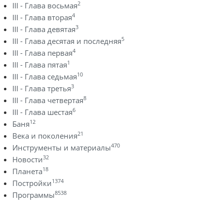
2
III - Глава восьмая
4
III - Глава вторая
3
III - Глава девятая
5
III - Глава десятая и последняя
4
III - Глава первая
1
III - Глава пятая
10
III - Глава седьмая
3
III - Глава третья
8
III - Глава четвертая
6
III - Глава шестая
12
Баня
21
Века и поколения
470
Инструменты и материалы
32
Новости
18
Планета
1374
Постройки
8538
Программы