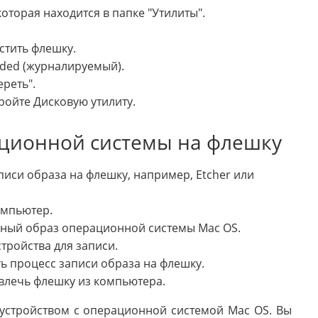
оторая находится в папке "Утилиты".
стить флешку.
nded (журналируемый).
реть".
ойте Дисковую утилиту.
ационной системы на флешку
иси образа на флешку, например, Etcher или
омпьютер.
нный образ операционной системы Mac OS.
тройства для записи.
ть процесс записи образа на флешку.
влечь флешку из компьютера.
устройством с операционной системой Mac OS. Вы