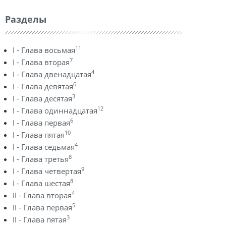
Разделы
11
I - Глава восьмая
7
I - Глава вторая
4
I - Глава двенадцатая
6
I - Глава девятая
3
I - Глава десятая
12
I - Глава одиннадцатая
6
I - Глава первая
10
I - Глава пятая
4
I - Глава седьмая
8
I - Глава третья
9
I - Глава четвертая
8
I - Глава шестая
4
II - Глава вторая
5
II - Глава первая
3
II - Глава пятая