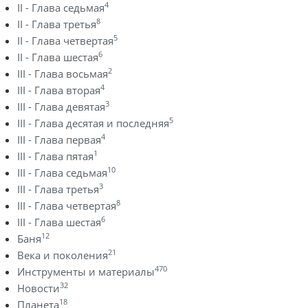
4
II - Глава седьмая
8
II - Глава третья
5
II - Глава четвертая
6
II - Глава шестая
2
III - Глава восьмая
4
III - Глава вторая
3
III - Глава девятая
5
III - Глава десятая и последняя
4
III - Глава первая
1
III - Глава пятая
10
III - Глава седьмая
3
III - Глава третья
8
III - Глава четвертая
6
III - Глава шестая
12
Баня
21
Века и поколения
470
Инструменты и материалы
32
Новости
18
Планета