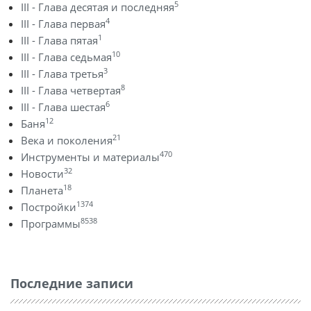
5
III - Глава десятая и последняя
4
III - Глава первая
1
III - Глава пятая
10
III - Глава седьмая
3
III - Глава третья
8
III - Глава четвертая
6
III - Глава шестая
12
Баня
21
Века и поколения
470
Инструменты и материалы
32
Новости
18
Планета
1374
Постройки
8538
Программы
Последние записи