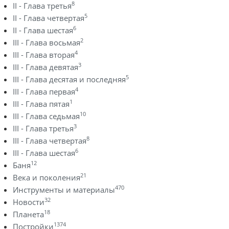
8
II - Глава третья
5
II - Глава четвертая
6
II - Глава шестая
2
III - Глава восьмая
4
III - Глава вторая
3
III - Глава девятая
5
III - Глава десятая и последняя
4
III - Глава первая
1
III - Глава пятая
10
III - Глава седьмая
3
III - Глава третья
8
III - Глава четвертая
6
III - Глава шестая
12
Баня
21
Века и поколения
470
Инструменты и материалы
32
Новости
18
Планета
1374
Постройки