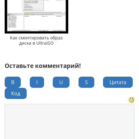
Как смонтировать образ
диска в UltraISO
Оставьте комментарий!
B
I
U
S
Цитата
Код