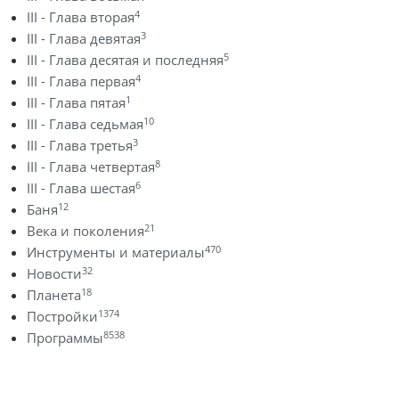
4
III - Глава вторая
3
III - Глава девятая
5
III - Глава десятая и последняя
4
III - Глава первая
1
III - Глава пятая
10
III - Глава седьмая
3
III - Глава третья
8
III - Глава четвертая
6
III - Глава шестая
12
Баня
21
Века и поколения
470
Инструменты и материалы
32
Новости
18
Планета
1374
Постройки
8538
Программы