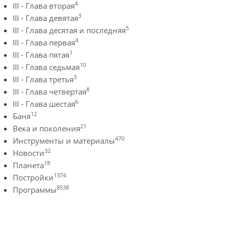
4
III - Глава вторая
3
III - Глава девятая
5
III - Глава десятая и последняя
4
III - Глава первая
1
III - Глава пятая
10
III - Глава седьмая
3
III - Глава третья
8
III - Глава четвертая
6
III - Глава шестая
12
Баня
21
Века и поколения
470
Инструменты и материалы
32
Новости
18
Планета
1374
Постройки
8538
Программы