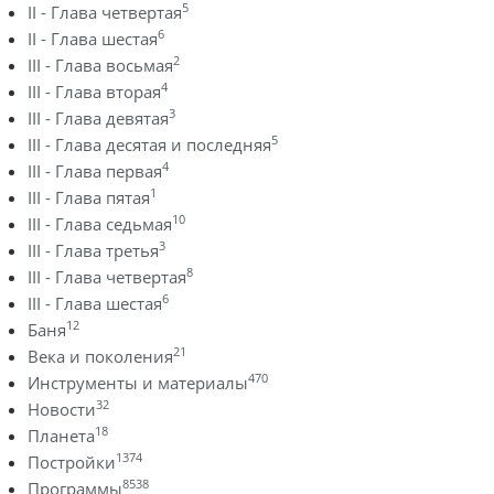
5
II - Глава четвертая
6
II - Глава шестая
2
III - Глава восьмая
4
III - Глава вторая
3
III - Глава девятая
5
III - Глава десятая и последняя
4
III - Глава первая
1
III - Глава пятая
10
III - Глава седьмая
3
III - Глава третья
8
III - Глава четвертая
6
III - Глава шестая
12
Баня
21
Века и поколения
470
Инструменты и материалы
32
Новости
18
Планета
1374
Постройки
8538
Программы