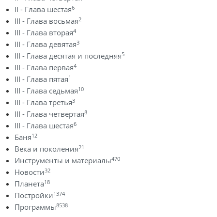
6
II - Глава шестая
2
III - Глава восьмая
4
III - Глава вторая
3
III - Глава девятая
5
III - Глава десятая и последняя
4
III - Глава первая
1
III - Глава пятая
10
III - Глава седьмая
3
III - Глава третья
8
III - Глава четвертая
6
III - Глава шестая
12
Баня
21
Века и поколения
470
Инструменты и материалы
32
Новости
18
Планета
1374
Постройки
8538
Программы