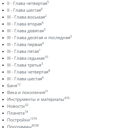
5
II - Глава четвертая
6
II - Глава шестая
2
III - Глава восьмая
4
III - Глава вторая
3
III - Глава девятая
5
III - Глава десятая и последняя
4
III - Глава первая
1
III - Глава пятая
10
III - Глава седьмая
3
III - Глава третья
8
III - Глава четвертая
6
III - Глава шестая
12
Баня
21
Века и поколения
470
Инструменты и материалы
32
Новости
18
Планета
1374
Постройки
8538
Программы