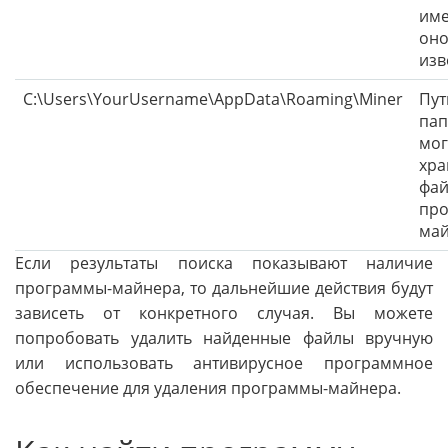
име
он
изв
C:\Users\YourUsername\AppData\Roaming\Miner
Пут
пап
мог
хра
фа
пр
май
Если результаты поиска показывают наличие
программы-майнера, то дальнейшие действия будут
зависеть от конкретного случая. Вы можете
попробовать удалить найденные файлы вручную
или использовать антивирусное программное
обеспечение для удаления программы-майнера.