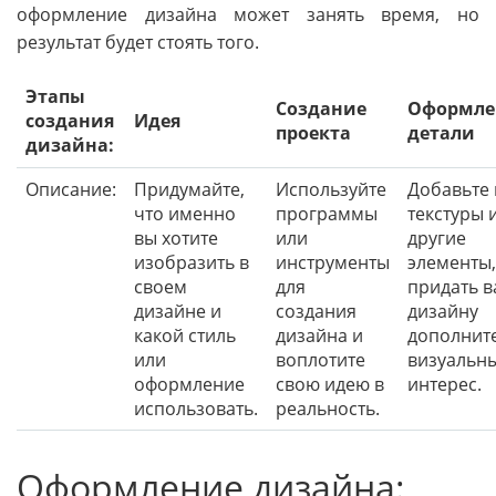
оформление дизайна может занять время, но
результат будет стоять того.
Этапы
Создание
Оформле
создания
Идея
проекта
детали
дизайна:
Описание:
Придумайте,
Используйте
Добавьте 
что именно
программы
текстуры 
вы хотите
или
другие
изобразить в
инструменты
элементы,
своем
для
придать 
дизайне и
создания
дизайну
какой стиль
дизайна и
дополнит
или
воплотите
визуальн
оформление
свою идею в
интерес.
использовать.
реальность.
Оформление дизайна: