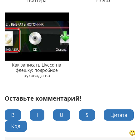
твиттера
Firefox
Как записать Livecd на
флешку: подробное
руководство
Оставьте комментарий!
B
I
U
S
Цитата
Код