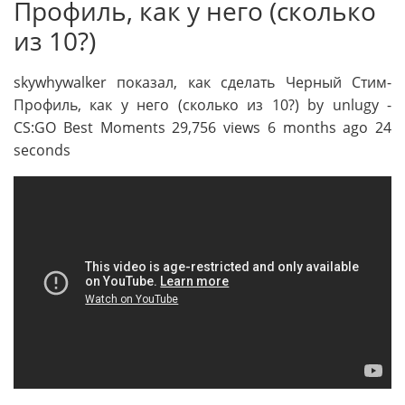
Профиль, как у него (сколько
из 10?)
skywhywalker показал, как сделать Черный Стим-
Профиль, как у него (сколько из 10?) by unlugy -
CS:GO Best Moments 29,756 views 6 months ago 24
seconds