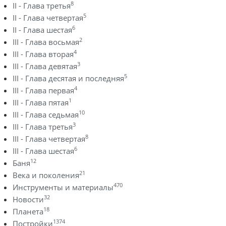
8
II - Глава третья
5
II - Глава четвертая
6
II - Глава шестая
2
III - Глава восьмая
4
III - Глава вторая
3
III - Глава девятая
5
III - Глава десятая и последняя
4
III - Глава первая
1
III - Глава пятая
10
III - Глава седьмая
3
III - Глава третья
8
III - Глава четвертая
6
III - Глава шестая
12
Баня
21
Века и поколения
470
Инструменты и материалы
32
Новости
18
Планета
1374
Постройки