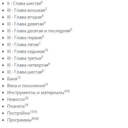
6
II - Глава шестая
2
III - Глава восьмая
4
III - Глава вторая
3
III - Глава девятая
5
III - Глава десятая и последняя
4
III - Глава первая
1
III - Глава пятая
10
III - Глава седьмая
3
III - Глава третья
8
III - Глава четвертая
6
III - Глава шестая
12
Баня
21
Века и поколения
470
Инструменты и материалы
32
Новости
18
Планета
1374
Постройки
8538
Программы