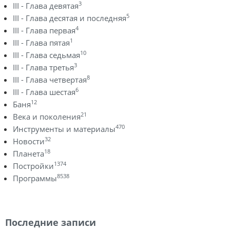
3
III - Глава девятая
5
III - Глава десятая и последняя
4
III - Глава первая
1
III - Глава пятая
10
III - Глава седьмая
3
III - Глава третья
8
III - Глава четвертая
6
III - Глава шестая
12
Баня
21
Века и поколения
470
Инструменты и материалы
32
Новости
18
Планета
1374
Постройки
8538
Программы
Последние записи