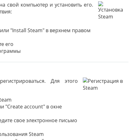
а свой компьютер и установить его.
твия:
или "Install Steam" в верхнем правом
те его
рограммы
егистрироваться. Для этого
Steam
и "Create account" в окне
едите свое электронное письмо
ользования Steam