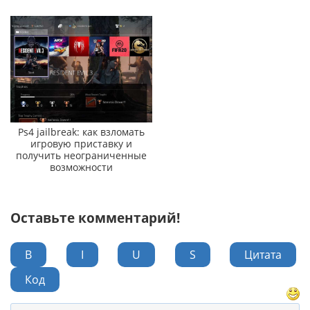
Ps4 jailbreak: как взломать
игровую приставку и
получить неограниченные
возможности
Оставьте комментарий!
B
I
U
S
Цитата
Код