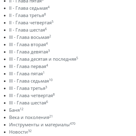
II - Глава пятая
4
II - Глава седьмая
8
II - Глава третья
5
II - Глава четвертая
6
II - Глава шестая
2
III - Глава восьмая
4
III - Глава вторая
3
III - Глава девятая
5
III - Глава десятая и последняя
4
III - Глава первая
1
III - Глава пятая
10
III - Глава седьмая
3
III - Глава третья
8
III - Глава четвертая
6
III - Глава шестая
12
Баня
21
Века и поколения
470
Инструменты и материалы
32
Новости