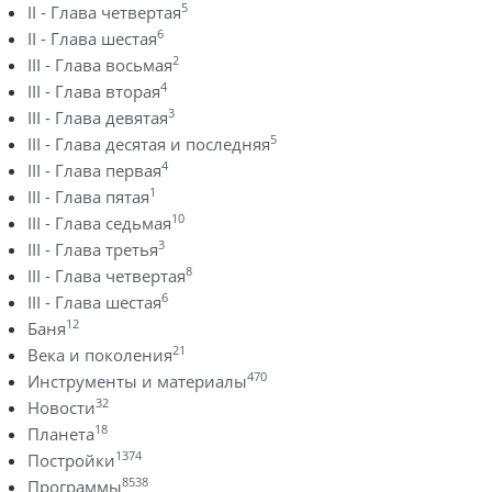
5
II - Глава четвертая
6
II - Глава шестая
2
III - Глава восьмая
4
III - Глава вторая
3
III - Глава девятая
5
III - Глава десятая и последняя
4
III - Глава первая
1
III - Глава пятая
10
III - Глава седьмая
3
III - Глава третья
8
III - Глава четвертая
6
III - Глава шестая
12
Баня
21
Века и поколения
470
Инструменты и материалы
32
Новости
18
Планета
1374
Постройки
8538
Программы