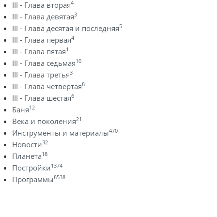
4
III - Глава вторая
3
III - Глава девятая
5
III - Глава десятая и последняя
4
III - Глава первая
1
III - Глава пятая
10
III - Глава седьмая
3
III - Глава третья
8
III - Глава четвертая
6
III - Глава шестая
12
Баня
21
Века и поколения
470
Инструменты и материалы
32
Новости
18
Планета
1374
Постройки
8538
Программы