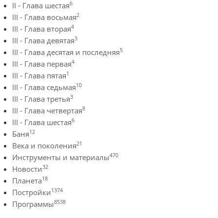
6
II - Глава шестая
2
III - Глава восьмая
4
III - Глава вторая
3
III - Глава девятая
5
III - Глава десятая и последняя
4
III - Глава первая
1
III - Глава пятая
10
III - Глава седьмая
3
III - Глава третья
8
III - Глава четвертая
6
III - Глава шестая
12
Баня
21
Века и поколения
470
Инструменты и материалы
32
Новости
18
Планета
1374
Постройки
8538
Программы