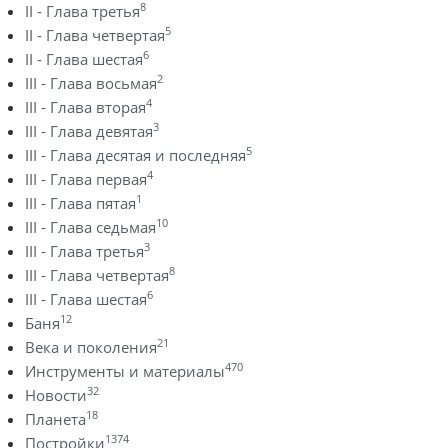
8
II - Глава третья
5
II - Глава четвертая
6
II - Глава шестая
2
III - Глава восьмая
4
III - Глава вторая
3
III - Глава девятая
5
III - Глава десятая и последняя
4
III - Глава первая
1
III - Глава пятая
10
III - Глава седьмая
3
III - Глава третья
8
III - Глава четвертая
6
III - Глава шестая
12
Баня
21
Века и поколения
470
Инструменты и материалы
32
Новости
18
Планета
1374
Постройки