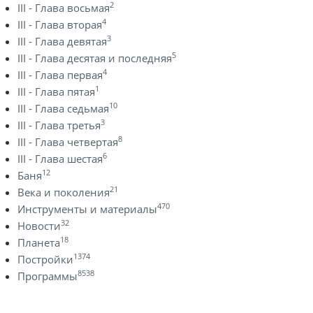
2
III - Глава восьмая
4
III - Глава вторая
3
III - Глава девятая
5
III - Глава десятая и последняя
4
III - Глава первая
1
III - Глава пятая
10
III - Глава седьмая
3
III - Глава третья
8
III - Глава четвертая
6
III - Глава шестая
12
Баня
21
Века и поколения
470
Инструменты и материалы
32
Новости
18
Планета
1374
Постройки
8538
Программы