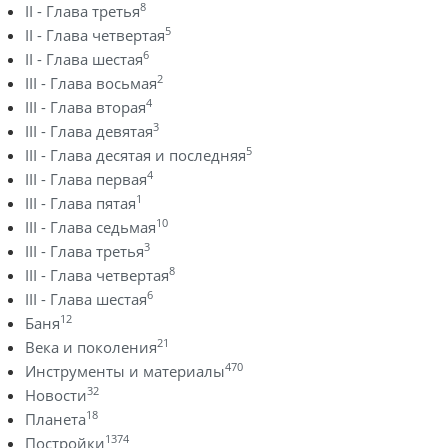
8
II - Глава третья
5
II - Глава четвертая
6
II - Глава шестая
2
III - Глава восьмая
4
III - Глава вторая
3
III - Глава девятая
5
III - Глава десятая и последняя
4
III - Глава первая
1
III - Глава пятая
10
III - Глава седьмая
3
III - Глава третья
8
III - Глава четвертая
6
III - Глава шестая
12
Баня
21
Века и поколения
470
Инструменты и материалы
32
Новости
18
Планета
1374
Постройки